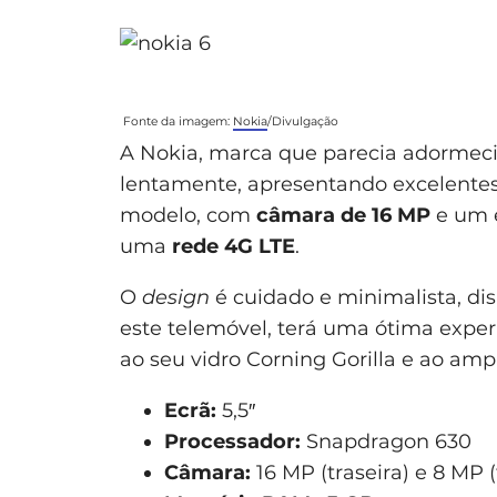
Fonte da imagem:
Nokia
/Divulgação
A Nokia, marca que parecia adormecid
lentamente, apresentando excelentes
modelo, com
câmara de 16 MP
e um 
uma
rede 4G LTE
.
O
design
é cuidado e minimalista, di
este telemóvel, terá uma ótima experi
ao seu vidro Corning Gorilla e ao am
Ecrã:
5,5″
Processador:
Snapdragon 630
Câmara:
16 MP (traseira) e 8 MP (