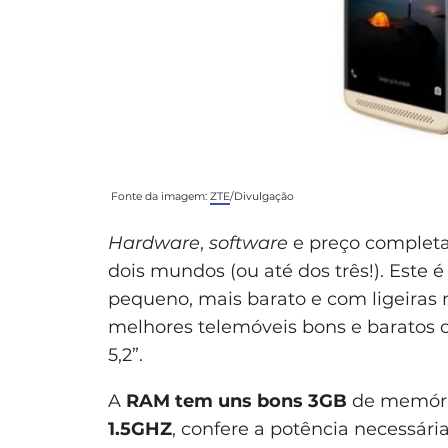
Fonte da imagem:
ZTE
/Divulgação
Hardware
,
software
e preço completa
dois mundos (ou até dos três!). Este 
pequeno, mais barato e com ligeiras 
melhores telemóveis bons e barato
5,2”.
A
RAM tem uns bons 3GB
de memória
1.5GHZ
, confere a potência necessári