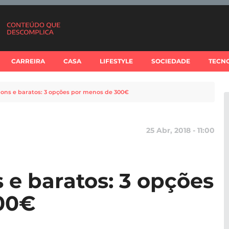
CARREIRA
CASA
LIFESTYLE
SOCIEDADE
TECN
ons e baratos: 3 opções por menos de 300€
25 Abr, 2018 - 11:00
 e baratos: 3 opções
00€