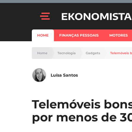
HOME
FINANÇAS PESSOAIS
MOTORES
Home
Tecnologia
Gadgets
Telemóveis b
Luísa Santos
Telemóveis bons
por menos de 3