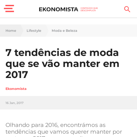
Finanças Pessoais
Home
Lifestyle
Moda e Beleza
Motores
7 tendências de moda
Carreira
que se vão manter em
Casa
2017
Lifestyle
Ekonomista
Sociedade
16 Jan, 2017
Tecnologia
Olhando para 2016, encontrámos as
Negócios
tendências que vamos querer manter por