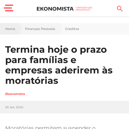
Finanças Pessoais
Home
Finanças Pessoais
Créditos
Motores
Termina hoje o prazo
Carreira
para famílias e
Casa
empresas aderirem às
moratórias
Lifestyle
Sociedade
Ekonomista
Tecnologia
30 Set, 2020
Negócios
Moratórias permitem suspender o