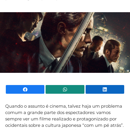
Mundial 2026
Facebook
WhatsApp
Li
Quando o assunto é cinema, talvez haja um problema
comum a grande parte dos espectadores: vamos
sempre ver um filme realizado e protagonizado por
ocidentais sobre a cultura japonesa “com um pé atrás”.