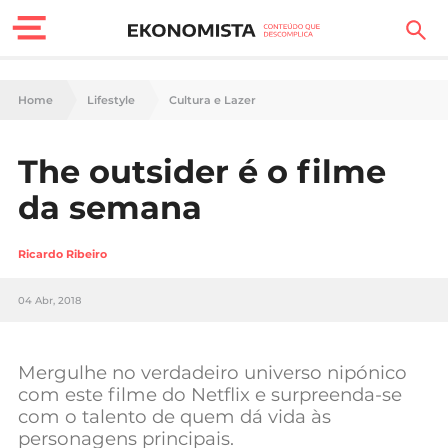
Finanças Pessoais
Home
Lifestyle
Cultura e Lazer
Motores
The outsider é o filme
Carreira
da semana
Casa
Ricardo Ribeiro
Lifestyle
04 Abr, 2018
Sociedade
Tecnologia
Mergulhe no verdadeiro universo nipónico
com este filme do Netflix e surpreenda-se
com o talento de quem dá vida às
Negócios
personagens principais.