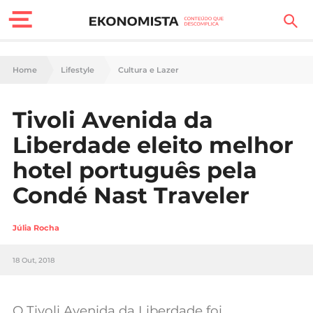
Finanças Pessoais
Home
Lifestyle
Cultura e Lazer
Motores
Tivoli Avenida da
Carreira
Liberdade eleito melhor
Casa
hotel português pela
Condé Nast Traveler
Lifestyle
Sociedade
Júlia Rocha
Tecnologia
18 Out, 2018
Negócios
O Tivoli Avenida da Liberdade foi