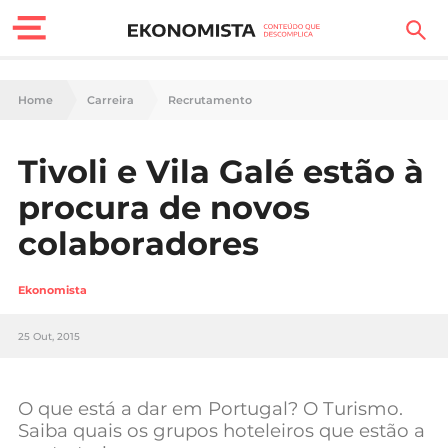
Finanças Pessoais
Home
Carreira
Recrutamento
Motores
Tivoli e Vila Galé estão à
Carreira
procura de novos
Casa
colaboradores
Lifestyle
Ekonomista
Sociedade
25 Out, 2015
Tecnologia
O que está a dar em Portugal? O Turismo.
Negócios
Saiba quais os grupos hoteleiros que estão a