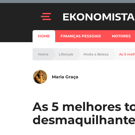
HOME
FINANÇAS PESSOAIS
MOTORES
Home
Lifestyle
Moda e Beleza
As 5 mel
Maria Graça
As 5 melhores to
desmaquilhantes