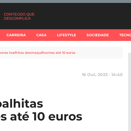
CARREIRA
CASA
LIFESTYLE
SOCIEDADE
TECN
hores toalhitas desmaquilhantes até 10 euros
16 Out, 2023 - 14:40
alhitas
 até 10 euros