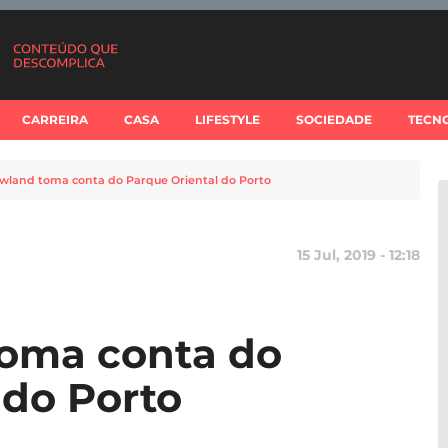
CARREIRA
CASA
LIFESTYLE
SOCIEDADE
TECN
wland toma conta do Parque Oriental do Porto
15 Jul, 2019 - 12:18
oma conta do
 do Porto