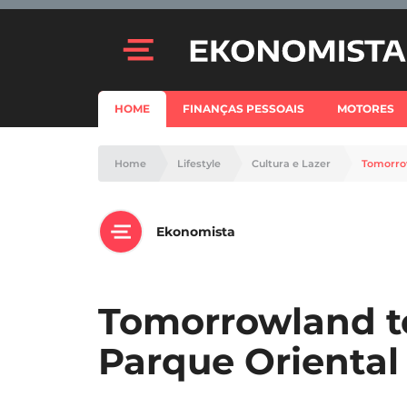
HOME
FINANÇAS PESSOAIS
MOTORES
Home
Lifestyle
Cultura e Lazer
Tomorro
Ekonomista
Tomorrowland t
Parque Oriental