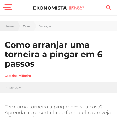
Finanças Pessoais
Home
Casa
Serviços
Motores
Como arranjar uma
Carreira
torneira a pingar em 6
Casa
passos
Lifestyle
Catarina Milheiro
Sociedade
01 Nov, 2023
Tecnologia
Tem uma torneira a pingar em sua casa?
Negócios
Aprenda a consertá-la de forma eficaz e veja