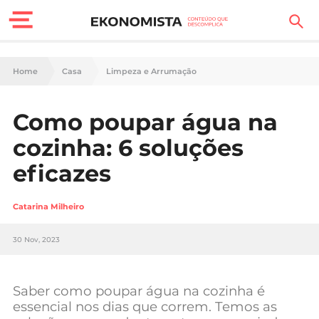
Finanças Pessoais
Home
Casa
Limpeza e Arrumação
Motores
Como poupar água na
Carreira
cozinha: 6 soluções
Casa
eficazes
Lifestyle
Catarina Milheiro
Sociedade
30 Nov, 2023
Tecnologia
Saber como poupar água na cozinha é
Negócios
essencial nos dias que correm. Temos as