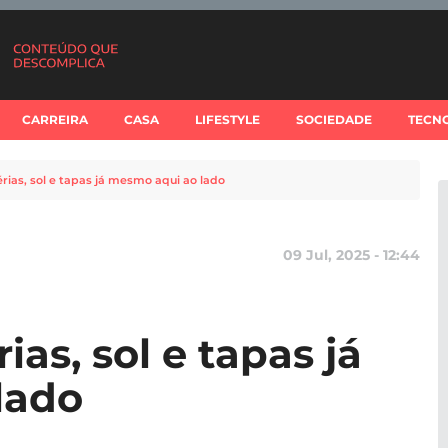
CARREIRA
CASA
LIFESTYLE
SOCIEDADE
TECN
érias, sol e tapas já mesmo aqui ao lado
09 Jul, 2025 - 12:44
ias, sol e tapas já
lado