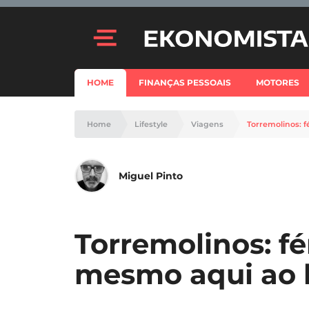
HOME
FINANÇAS PESSOAIS
MOTORES
Home
Lifestyle
Viagens
Torremolinos: f
Miguel Pinto
Torremolinos: fér
mesmo aqui ao 