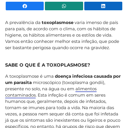
Facebook
WhatsApp
Li
A prevalência da
toxoplasmose
varia imenso de país
para país, de acordo com o clima, com os hábitos de
higiene, os hábitos alimentares e os estilos de vida.
Vamos então conhecer melhor esta infeção, que pode
ser bastante perigosa quando ocorre na gravidez.
SABE O QUE É A TOXOPLASMOSE?
A toxoplasmose é uma
doença infeciosa causada por
um parasita
microscópico (toxoplasma gondii),
presente no solo, na água ou em
alimentos
contaminados
. Esta infeção é comum em seres
humanos que, geralmente, depois de infetados,
tornam-se imunes para toda a vida. Na maioria das
vezes, a pessoa nem sequer dá conta que foi infetada
já que os sintomas são inexistentes ou ligeiros e pouco
específicos, no entanto, há grupos de risco que devem