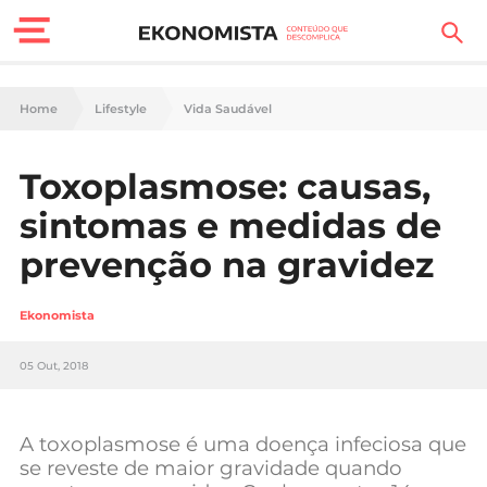
Finanças Pessoais
Home
Lifestyle
Vida Saudável
Motores
Toxoplasmose: causas,
Carreira
sintomas e medidas de
Casa
prevenção na gravidez
Lifestyle
Ekonomista
Sociedade
05 Out, 2018
Tecnologia
A toxoplasmose é uma doença infeciosa que
Negócios
se reveste de maior gravidade quando