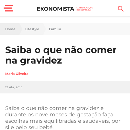
Finanças Pessoais
Home
Lifestyle
Família
Motores
Saiba o que não comer
Carreira
na gravidez
Casa
Maria Oliveira
Lifestyle
12 Abr, 2016
Sociedade
Tecnologia
Saiba o que não comer na gravidez e
durante os nove meses de gestação faça
escolhas mais equilibradas e saudáveis, por
Negócios
si e pelo seu bebé.