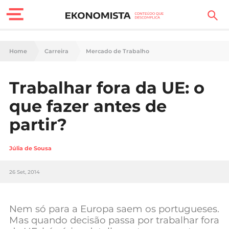
Finanças Pessoais
Home
Carreira
Mercado de Trabalho
Motores
Trabalhar fora da UE: o
Carreira
que fazer antes de
Casa
partir?
Lifestyle
Júlia de Sousa
Sociedade
26 Set, 2014
Tecnologia
Nem só para a Europa saem os portugueses.
Negócios
Mas quando decisão passa por trabalhar fora