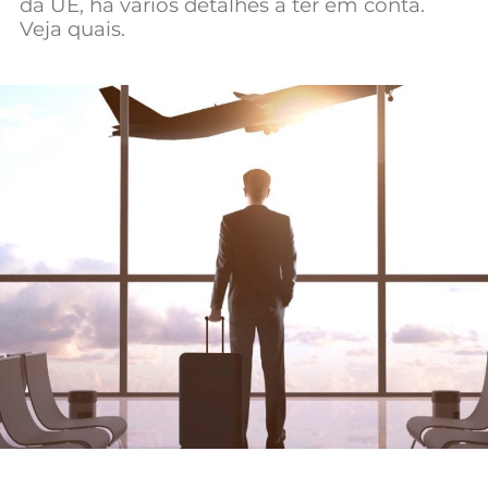
da UE, há vários detalhes a ter em conta.
Mundial 2026
Veja quais.