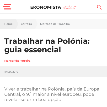
Finanças Pessoais
Home
Carreira
Mercado de Trabalho
Motores
Trabalhar na Polónia:
Carreira
guia essencial
Casa
Margarida Ferreira
Lifestyle
19 Set, 2016
Sociedade
Tecnologia
Viver e trabalhar na Polónia, país da Europa
Central, o 9.º maior a nível europeu, pode
revelar-se uma boa opção.
Negócios