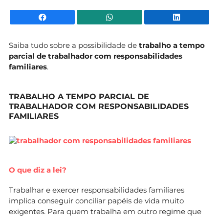
Facebook
WhatsApp
Li
Saiba tudo sobre a possibilidade de
trabalho a tempo
parcial de trabalhador com responsabilidades
familiares
.
TRABALHO A TEMPO PARCIAL DE
TRABALHADOR COM RESPONSABILIDADES
FAMILIARES
O que diz a lei?
Trabalhar e exercer responsabilidades familiares
implica conseguir conciliar papéis de vida muito
exigentes. Para quem trabalha em outro regime que