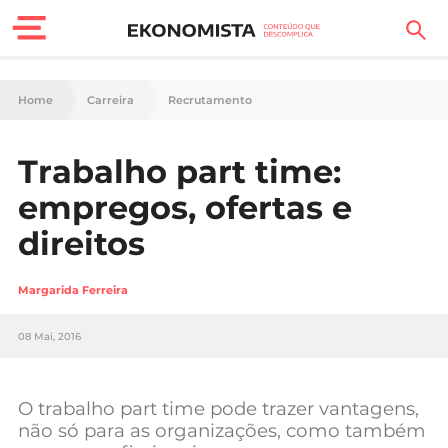
Finanças Pessoais
Home
Carreira
Recrutamento
Motores
Trabalho part time:
Carreira
empregos, ofertas e
Casa
direitos
Lifestyle
Margarida Ferreira
Sociedade
08 Mai, 2016
Tecnologia
O trabalho part time pode trazer vantagens,
Negócios
não só para as organizações, como também