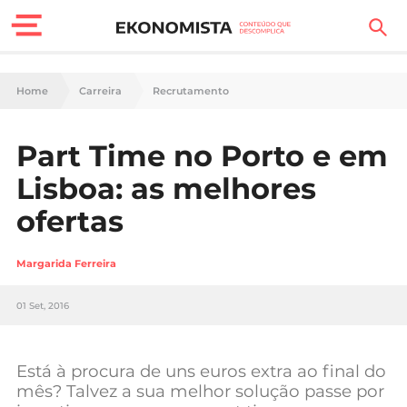
Finanças Pessoais
Home
Carreira
Recrutamento
Motores
Part Time no Porto e em
Carreira
Lisboa: as melhores
Casa
ofertas
Lifestyle
Margarida Ferreira
Sociedade
01 Set, 2016
Tecnologia
Está à procura de uns euros extra ao final do
Negócios
mês? Talvez a sua melhor solução passe por