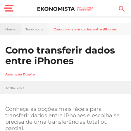
Finanças Pessoais
Home
Tecnologia
Como transferir dados entre iPhones
Motores
Como transferir dados
Carreira
entre iPhones
Casa
Assunção Duarte
Lifestyle
22 Nov, 2023
Sociedade
Tecnologia
Conheça as opções mais fáceis para
transferir dados entre iPhones e escolha se
precisa de uma transferências total ou
Negócios
parcial.