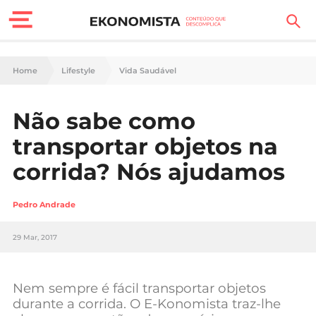
Finanças Pessoais
Home
Lifestyle
Vida Saudável
Motores
Não sabe como
Carreira
transportar objetos na
Casa
corrida? Nós ajudamos
Lifestyle
Pedro Andrade
Sociedade
29 Mar, 2017
Tecnologia
Nem sempre é fácil transportar objetos
Negócios
durante a corrida. O E-Konomista traz-lhe