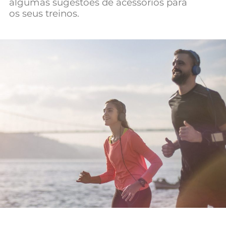
algumas sugestões de acessórios para
Mundial 2026
os seus treinos.