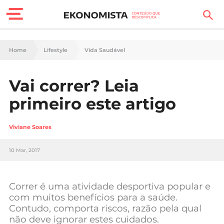
Finanças Pessoais
Home
Lifestyle
Vida Saudável
Motores
Vai correr? Leia
Carreira
primeiro este artigo
Casa
Viviane Soares
Lifestyle
10 Mar, 2017
Sociedade
Tecnologia
Correr é uma atividade desportiva popular e
com muitos benefícios para a saúde.
Contudo, comporta riscos, razão pela qual
Negócios
não deve ignorar estes cuidados.