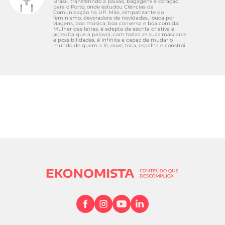
Brasil, transferindo a paixão, bagagens e coração
para o Porto, onde estudou Ciências da
Comunicação na UP. Mãe, simpatizante do
feminismo, devoradora de novidades, louca por
viagens, boa música, boa conversa e boa comida.
Mulher das letras, é adepta da escrita criativa e
acredita que a palavra, com todas as suas máscaras
e possibilidades, é infinita e capaz de mudar o
mundo de quem a lê, ouve, toca, espalha e constrói.