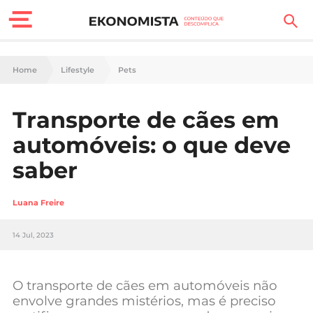
Finanças Pessoais
Home
Lifestyle
Pets
Motores
Transporte de cães em
Carreira
automóveis: o que deve
Casa
saber
Lifestyle
Luana Freire
Sociedade
14 Jul, 2023
Tecnologia
O transporte de cães em automóveis não
Negócios
envolve grandes mistérios, mas é preciso