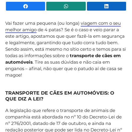
Facebook
WhatsApp
Li
Vai fazer uma pequena (ou longa)
viagem com o seu
melhor amigo
de 4 patas? Se é o caso e veio parar a
este artigo, apostamos que quer fazê-la em segurança
e legalmente, garantindo que tudo corra tudo bem.
Sendo assim, está mesmo no sítio certo e temos para si
todas as informações sobre o
transporte de cães em
automóveis
. Tire as suas dúvidas e não caia em
enganos – afinal, não quer que o patudo aí de casa se
magoe!
TRANSPORTE DE CÃES EM AUTOMÓVEIS: O
QUE DIZ A LEI?
A legislação que refere o transporte de animais de
companhia está abordada no nº 10 do Decreto-Lei de
nº 276/2001, datado de 17 de outubro, e ainda na
redação posterior que pode ser lida no
Decreto-Lei nº