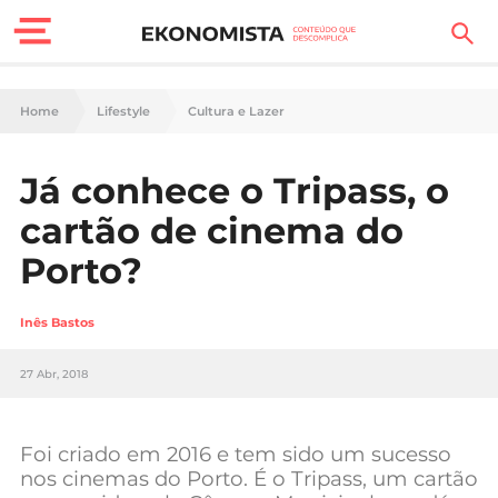
Finanças Pessoais
Home
Lifestyle
Cultura e Lazer
Motores
Já conhece o Tripass, o
Carreira
cartão de cinema do
Casa
Porto?
Lifestyle
Inês Bastos
Sociedade
27 Abr, 2018
Tecnologia
Foi criado em 2016 e tem sido um sucesso
Negócios
nos cinemas do Porto. É o Tripass, um cartão