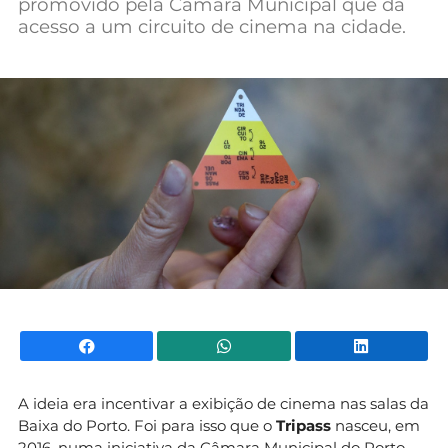
promovido pela Câmara Municipal que dá
Mundial 2026
acesso a um circuito de cinema na cidade.
Facebook
WhatsApp
Li
A ideia era incentivar a exibição de cinema nas salas da
Baixa do Porto. Foi para isso que o
Tripass
nasceu, em
2016, numa iniciativa da Câmara Municipal do Porto,