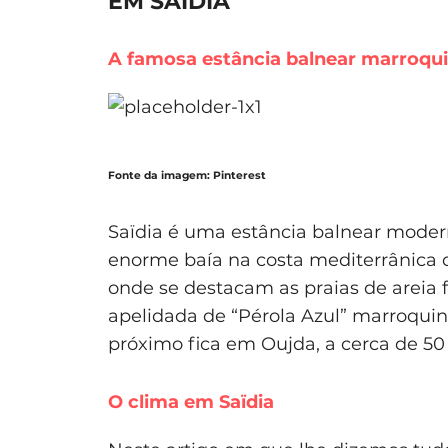
EM SAÏDIA
A famosa estância balnear marroqu
Fonte da imagem: Pinterest
Saïdia é uma estância balnear modern
enorme baía na costa mediterrânica
onde se destacam as praias de areia f
apelidada de “Pérola Azul” marroquin
próximo fica em Oujda, a cerca de 50
O clima em Saïdia