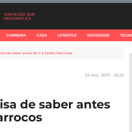
CARREIRA
CASA
LIFESTYLE
SOCIEDADE
TECN
isa de saber antes de ir a Saïdia, Marrocos
23 Mai, 2017 - 15:23
isa de saber antes
Marrocos