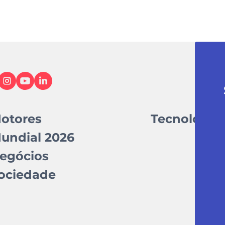
otores
Tecnologia
undial 2026
egócios
ociedade