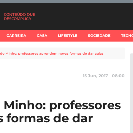
CARREIRA
CASA
LIFESTYLE
SOCIEDADE
TECN
 do Minho: professores aprendem novas formas de dar aulas
15 Jun, 2017 - 08:00
 Minho: professores
 formas de dar