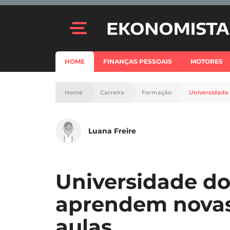
HOME
FINANÇAS PESSOAIS
MOTORES
Home
Carreira
Formação
Universidade
Luana Freire
Universidade do
aprendem novas
aulas