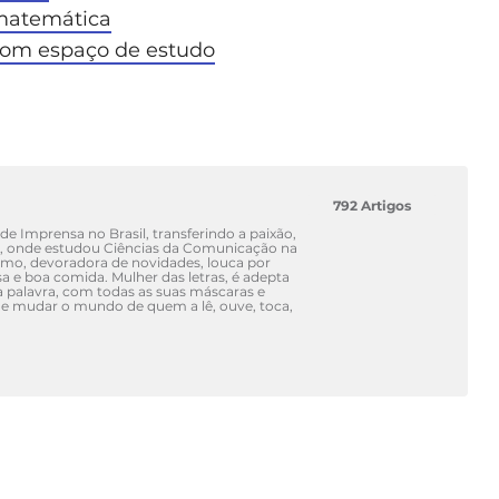
 matemática
bom espaço de estudo
792 Artigos
e Imprensa no Brasil, transferindo a paixão,
o, onde estudou Ciências da Comunicação na
smo, devoradora de novidades, louca por
a e boa comida. Mulher das letras, é adepta
e a palavra, com todas as suas máscaras e
z de mudar o mundo de quem a lê, ouve, toca,