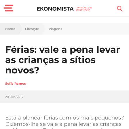
Finanças Pessoais
Home
Lifestyle
Viagens
Motores
Férias: vale a pena levar
Carreira
as crianças a sítios
Casa
novos?
Lifestyle
Sofia Ramos
Sociedade
20 Jun, 2017
Tecnologia
Está a planear férias com os mais pequenos?
Negócios
Dizemos-lhe se vale a pena levar as crianças