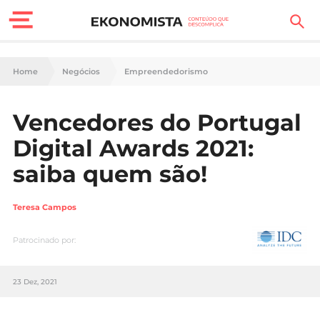
Finanças Pessoais
Home
Negócios
Empreendedorismo
Motores
Vencedores do Portugal
Carreira
Digital Awards 2021:
Casa
saiba quem são!
Lifestyle
Teresa Campos
Sociedade
Patrocinado por:
Tecnologia
23 Dez, 2021
Negócios