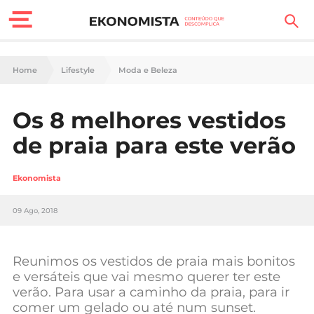
Finanças Pessoais
Home
Lifestyle
Moda e Beleza
Motores
Os 8 melhores vestidos
Carreira
de praia para este verão
Casa
Ekonomista
Lifestyle
09 Ago, 2018
Sociedade
Tecnologia
Reunimos os vestidos de praia mais bonitos
e versáteis que vai mesmo querer ter este
verão. Para usar a caminho da praia, para ir
Negócios
comer um gelado ou até num sunset.