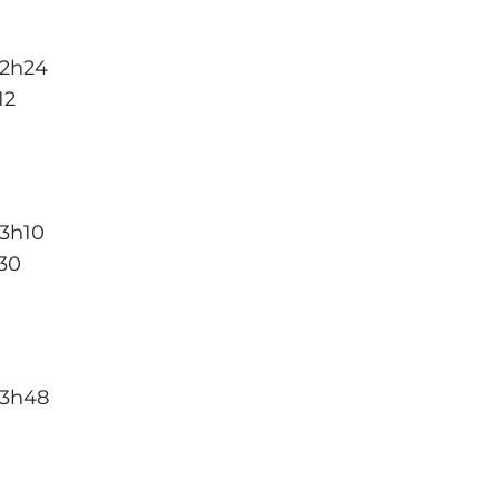
 2h24
12
3h10
30
 3h48