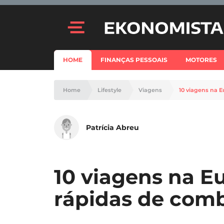
HOME
FINANÇAS PESSOAIS
MOTORES
Home
Lifestyle
Viagens
10 viagens na 
Patrícia Abreu
10 viagens na E
rápidas de com