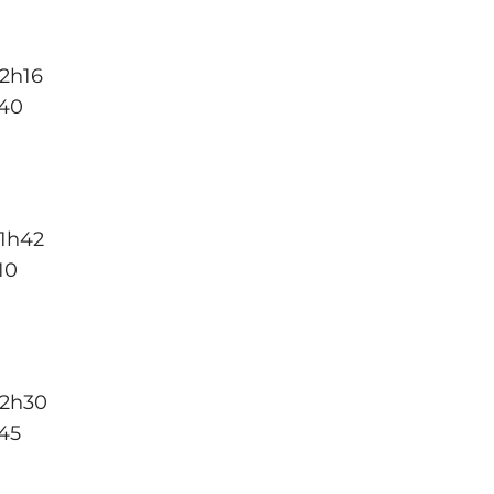
2h16
h40
1h42
10
 2h30
45