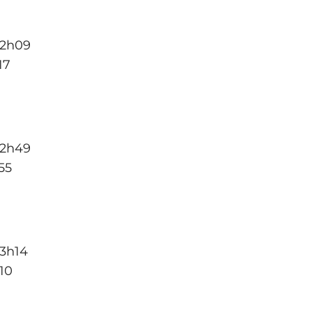
 2h09
17
 2h49
55
3h14
10