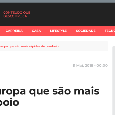
CARREIRA
CASA
LIFESTYLE
SOCIEDADE
TECN
Europa que são mais rápidas de comboio
11 Mai, 2018 - 00:00
uropa que são mais
boio