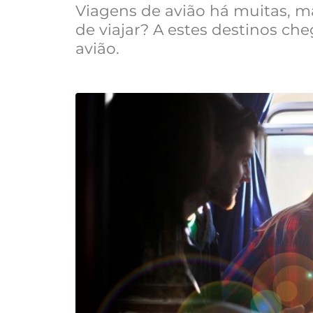
Viagens de avião há muitas, 
de viajar? A estes destinos c
avião.