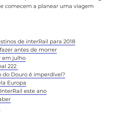
a e comecem a planear uma viagem
stinos de interRail para 2018
fazer antes de morrer
r em julho
nal 222
o do Douro é imperdível?
ela Europa
InterRail este ano
saber
s