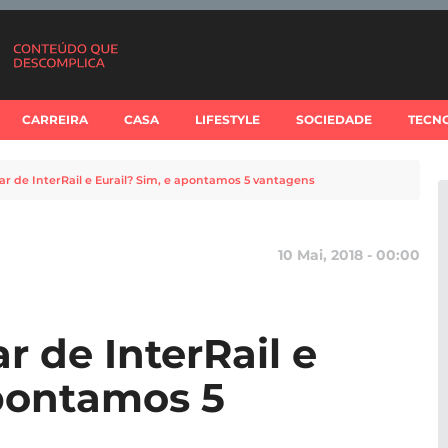
CARREIRA
CASA
LIFESTYLE
SOCIEDADE
TECN
jar de InterRail e Eurail? Sim, e apontamos 5 vantagens
10 Mai, 2018 - 00:00
r de InterRail e
apontamos 5