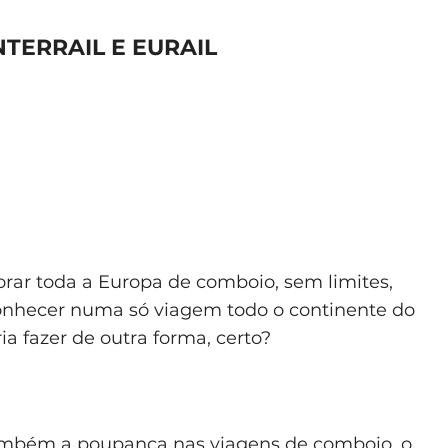
NTERRAIL E EURAIL
orar toda a Europa de comboio, sem limites,
onhecer numa só viagem todo o continente do
ia fazer de outra forma, certo?
 também a poupança nas viagens de comboio, o