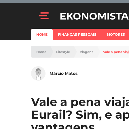
HOME
FINANÇAS PESSOAIS
MOTORES
Home
Lifestyle
Viagens
Vale a pena via
Márcio Matos
Vale a pena viaja
Eurail? Sim, e 
vantagens