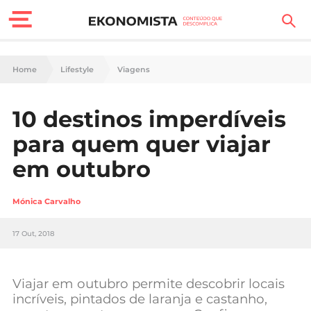
Finanças Pessoais
Home
Lifestyle
Viagens
Motores
10 destinos imperdíveis
Carreira
para quem quer viajar
Casa
em outubro
Lifestyle
Mónica Carvalho
Sociedade
17 Out, 2018
Tecnologia
Viajar em outubro permite descobrir locais
Negócios
incríveis, pintados de laranja e castanho,