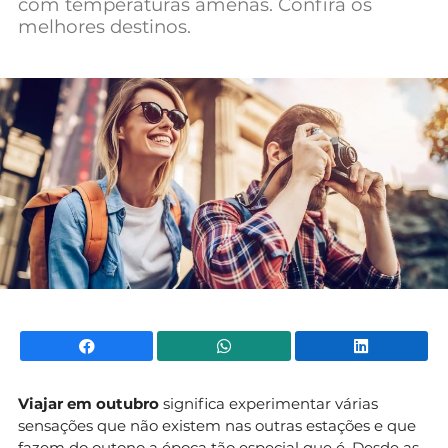
com temperaturas amenas. Confira os
Mundial 2026
melhores destinos.
Facebook
WhatsApp
Li
Viajar em outubro
significa experimentar várias
sensações que não existem nas outras estações e que
fazem do outono a época tão especial que é. Desde as