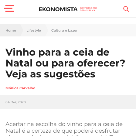
Finanças Pessoais
Home
Lifestyle
Cultura e Lazer
Motores
Vinho para a ceia de
Carreira
Natal ou para oferecer?
Casa
Veja as sugestões
Lifestyle
Mónica Carvalho
Sociedade
04 Dez, 2020
Tecnologia
Acertar na escolha do vinho para a ceia de
Negócios
Natal é a certeza de que poderá desfrutar