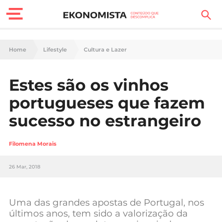
Finanças Pessoais
Home
Lifestyle
Cultura e Lazer
Motores
Estes são os vinhos
Carreira
portugueses que fazem
Casa
sucesso no estrangeiro
Lifestyle
Filomena Morais
Sociedade
26 Mar, 2018
Tecnologia
Uma das grandes apostas de Portugal, nos
Negócios
últimos anos, tem sido a valorização da