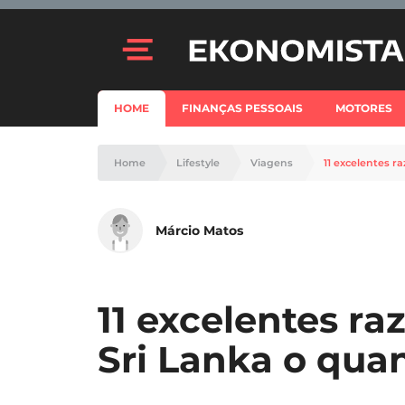
HOME
FINANÇAS PESSOAIS
MOTORES
Home
Lifestyle
Viagens
11 excelentes r
Márcio Matos
11 excelentes raz
Sri Lanka o qua