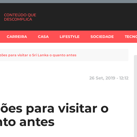
CARREIRA
CASA
LIFESTYLE
SOCIEDADE
TECN
azões para visitar o Sri Lanka o quanto antes
26 Set, 2019 - 12:12
ões para visitar o
nto antes