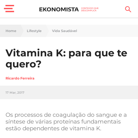
Finanças Pessoais
Home
Lifestyle
Vida Saudável
Motores
Vitamina K: para que te
Carreira
quero?
Casa
Ricardo Ferreira
Lifestyle
17 Mar, 2017
Sociedade
Tecnologia
Os processos de coagulação do sangue e a
síntese de várias proteínas fundamentais
estão dependentes de vitamina K.
Negócios