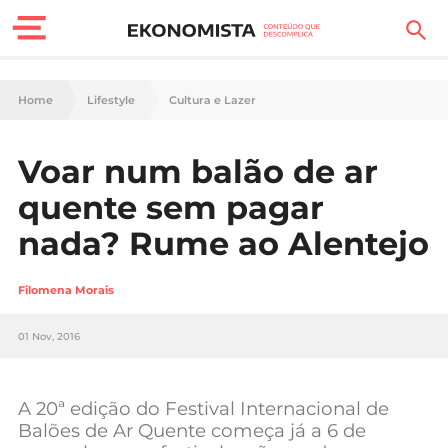
Finanças Pessoais
Home
Lifestyle
Cultura e Lazer
Motores
Voar num balão de ar
Carreira
quente sem pagar
Casa
nada? Rume ao Alentejo
Lifestyle
Filomena Morais
Sociedade
01 Nov, 2016
Tecnologia
A 20ª edição do Festival Internacional de
Negócios
Balões de Ar Quente começa já a 6 de