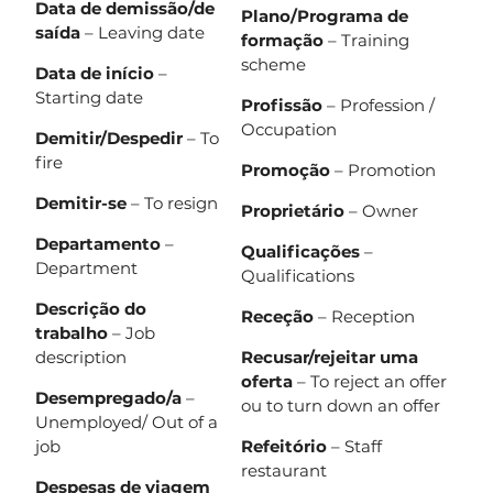
Data de demissão/de
Plano/Programa de
saída
– Leaving date
formação
– Training
scheme
Data de início
–
Starting date
Profissão
– Profession /
Occupation
Demitir/Despedir
– To
fire
Promoção
– Promotion
Demitir-se
– To resign
Proprietário
– Owner
Departamento
–
Qualificações
–
Department
Qualifications
Descrição do
Receção
– Reception
trabalho
– Job
description
Recusar/rejeitar uma
oferta
– To reject an offer
Desempregado/a
–
ou to turn down an offer
Unemployed/ Out of a
job
Refeitório
– Staff
restaurant
Despesas de viagem