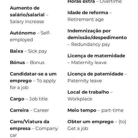
Horas extra
– Overtime
Aumento de
Idade de reforma
–
salário/salarial
–
Retirement age
Salary increase
Indemnização por
Autónomo
– Self-
demissão/despedimento
employed
– Redundancy pay
Baixa
– Sick pay
Licença de maternidade
Bónus
– Bonus
– Maternity leave
Candidatar-se a um
Licença de paternidade
–
emprego
– To apply
Paternity leave
for a job
Local de trabalho
–
Cargo
– Job title
Workplace
Carreira
– Career
Meio tempo
– part-time
Carro/Viatura da
Obter um emprego
– (to)
empresa
– Company
Get a job
car