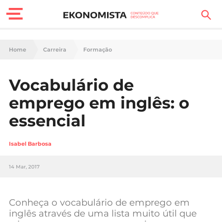
Finanças Pessoais
Home
Carreira
Formação
Motores
Vocabulário de
Carreira
emprego em inglês: o
Casa
essencial
Lifestyle
Isabel Barbosa
Sociedade
14 Mar, 2017
Tecnologia
Conheça o vocabulário de emprego em
Negócios
inglês através de uma lista muito útil que