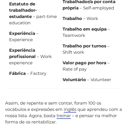
Trabalhador/a por conta
Estatuto de
própria
– Self-employed
trabalhador-
estudante
– part-time
Trabalho
– Work
education
Trabalho em equipa
–
Experiência
–
Teamwork
Experience
Trabalho por turnos
–
Experiência
Shift work
profissional
– Work
experience
Valor pago por hora
–
Rate of pay
Fábrica
– Factory
Voluntário
– Volunteer
Assim, de repente e sem contar, foram 100 os
vocábulos e expressões em
inglês
que aprendeu com a
nossa lista. Agora, basta
treinar
– e pensar na melhor
forma de os rentabilizar.