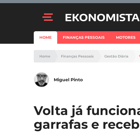
HOME
FINANÇAS PESSOAIS
MOTORES
Home
Finanças Pessoais
Gestão Diária
Miguel Pinto
Volta já funcion
garrafas e rece