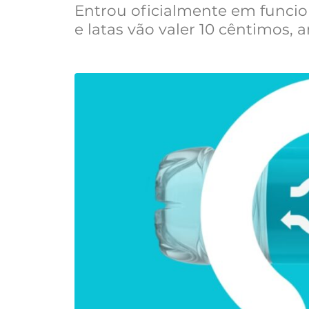
Entrou oficialmente em funcio
e latas vão valer 10 cêntimos