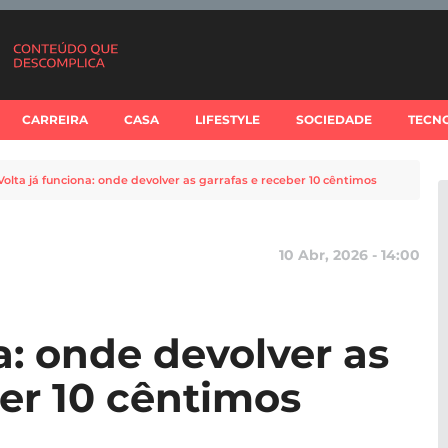
CARREIRA
CASA
LIFESTYLE
SOCIEDADE
TECN
Volta já funciona: onde devolver as garrafas e receber 10 cêntimos
10 Abr, 2026 - 14:00
a: onde devolver as
ber 10 cêntimos