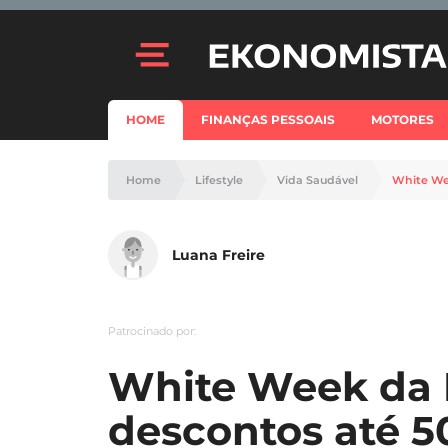
HOME
FINANÇAS PESSOAIS
MOTORES
Home
Lifestyle
Vida Saudável
White We
Luana Freire
Patrocinado por:
White Week da
descontos até 5