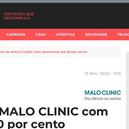
CARREIRA
CASA
LIFESTYLE
SOCIEDADE
TECN
ek da MALO CLINIC com descontos até 50 por cento
13 Nov, 2023 - 11:15
 MALO CLINIC com
0 por cento