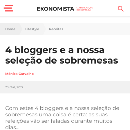
Finanças Pessoais
Home
Lifestyle
Receitas
Motores
4 bloggers e a nossa
Carreira
seleção de sobremesas
Casa
Mónica Carvalho
Lifestyle
23 Out, 2017
Sociedade
Tecnologia
Com estes 4 bloggers e a nossa seleção de
sobremesas uma coisa é certa: as suas
refeições vão ser faladas durante muitos
Negócios
dias…