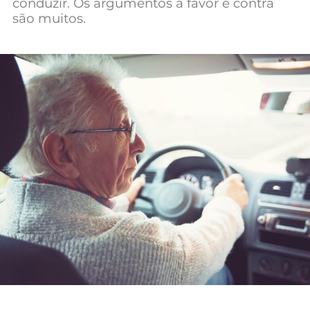
conduzir. Os argumentos a favor e contra
Mundial 2026
são muitos.