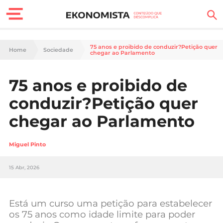
Finanças Pessoais
75 anos e proibido de conduzir?Petição quer
Home
Sociedade
chegar ao Parlamento
Motores
75 anos e proibido de
Carreira
conduzir?Petição quer
Casa
chegar ao Parlamento
Lifestyle
Miguel Pinto
Sociedade
15 Abr, 2026
Tecnologia
Está um curso uma petição para estabelecer
Negócios
os 75 anos como idade limite para poder