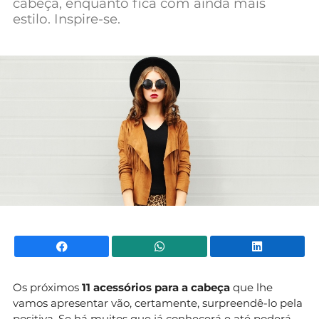
cabeça, enquanto fica com ainda mais
Mundial 2026
estilo. Inspire-se.
Facebook
WhatsApp
Li
Os próximos
11 acessórios para a cabeça
que lhe
vamos apresentar vão, certamente, surpreendê-lo pela
positiva. Se há muitos que já conhecerá e até poderá