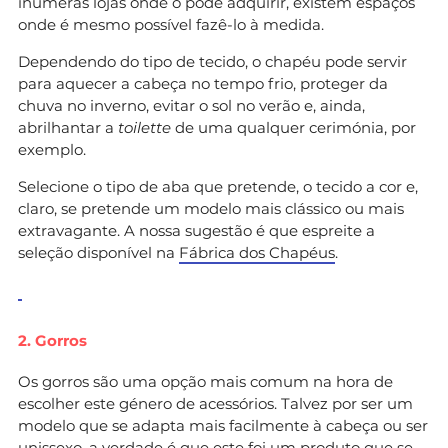
inúmeras lojas onde o pode adquirir, existem espaços
onde é mesmo possível fazê-lo à medida.
Dependendo do tipo de tecido, o chapéu pode servir
para aquecer a cabeça no tempo frio, proteger da
chuva no inverno, evitar o sol no verão e, ainda,
abrilhantar a
toilette
de uma qualquer cerimónia, por
exemplo.
Selecione o tipo de aba que pretende, o tecido a cor e,
claro, se pretende um modelo mais clássico ou mais
extravagante. A nossa sugestão é que espreite a
seleção disponível na
Fábrica dos Chapéus
.
2. Gorros
Os gorros são uma opção mais comum na hora de
escolher este género de acessórios. Talvez por ser um
modelo que se adapta mais facilmente à cabeça ou ser
unissexo, a verdade é que este foi um produto que se