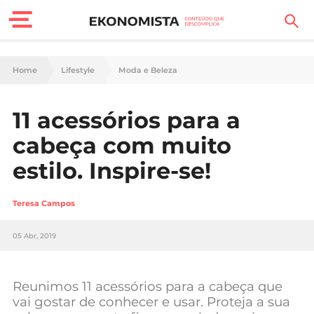
Finanças Pessoais
Home
Lifestyle
Moda e Beleza
Motores
11 acessórios para a
Carreira
cabeça com muito
Casa
estilo. Inspire-se!
Lifestyle
Teresa Campos
Sociedade
05 Abr, 2019
Tecnologia
Reunimos 11 acessórios para a cabeça que
Negócios
vai gostar de conhecer e usar. Proteja a sua