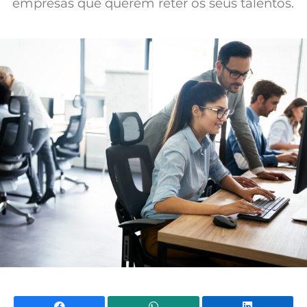
empresas que querem reter os seus talentos.
Mundial 2026
Facebook
WhatsApp
Li