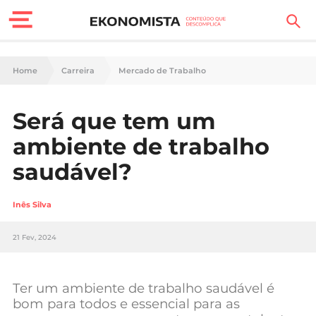
Finanças Pessoais
Home
Carreira
Mercado de Trabalho
Motores
Será que tem um
Carreira
ambiente de trabalho
Casa
saudável?
Lifestyle
Inês Silva
Sociedade
21 Fev, 2024
Tecnologia
Ter um ambiente de trabalho saudável é
Negócios
bom para todos e essencial para as