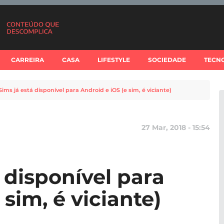
CARREIRA
CASA
LIFESTYLE
SOCIEDADE
TECN
Sims já está disponível para Android e iOS (e sim, é viciante)
27 Mar, 2018 - 15:54
 disponível para
 sim, é viciante)