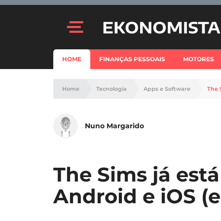
HOME
FINANÇAS PESSOAIS
MOTORES
Home
Tecnologia
Apps e Software
The 
Nuno Margarido
The Sims já está
Android e iOS (e