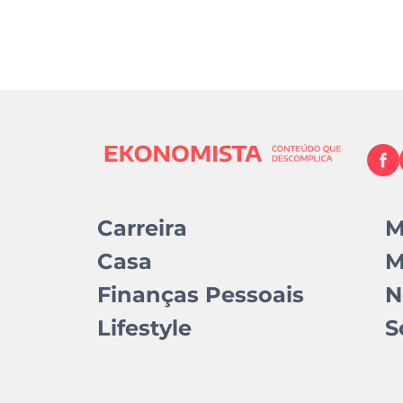
Carreira
M
Casa
M
Finanças Pessoais
N
Lifestyle
S