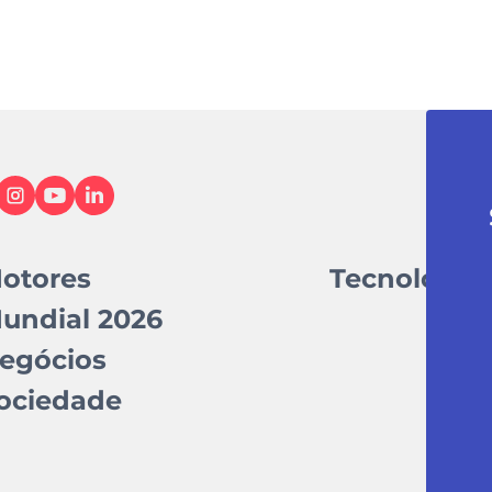
otores
Tecnologia
undial 2026
egócios
ociedade