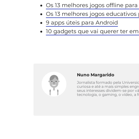
Os 13 melhores jogos offline par
Os 13 melhores jogos educativos
9 apps úteis para Android
10 gadgets que vai querer ter em
Nuno Margarido
Jornalista formado pela Univers
curiosa e até a mais simples eng
seus interesses dividem-se por 
tecnologia, o gaming, o vídeo, a 