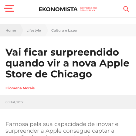
Finanças Pessoais
Home
Lifestyle
Cultura e Lazer
Motores
Vai ficar surpreendido
Carreira
quando vir a nova Apple
Casa
Store de Chicago
Lifestyle
Filomena Morais
Sociedade
08 Jul, 2017
Tecnologia
Famosa pela sua capacidade de inovar e
Negócios
surpreender a Apple consegue captar a