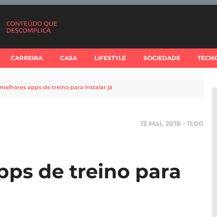
CARREIRA
CASA
LIFESTYLE
SOCIEDADE
TECN
 melhores apps de treino para instalar já
13 Mai, 2018 - 11:00
pps de treino para