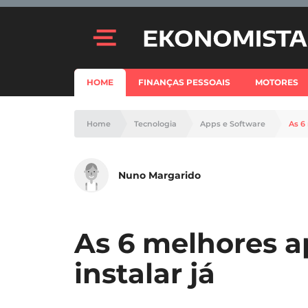
HOME
FINANÇAS PESSOAIS
MOTORES
Home
Tecnologia
Apps e Software
As 6
Nuno Margarido
As 6 melhores a
instalar já