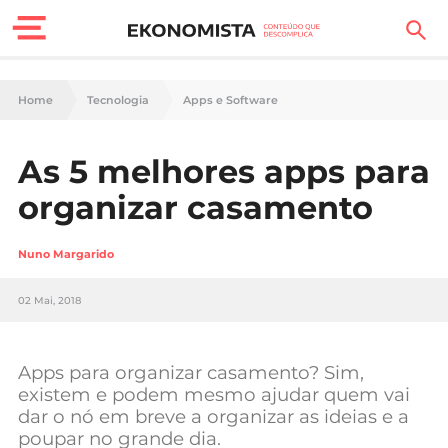
Finanças Pessoais
Home
Tecnologia
Apps e Software
Motores
As 5 melhores apps para
Carreira
organizar casamento
Casa
Nuno Margarido
Lifestyle
02 Mai, 2018
Sociedade
Tecnologia
Apps para organizar casamento? Sim,
existem e podem mesmo ajudar quem vai
dar o nó em breve a organizar as ideias e a
Negócios
poupar no grande dia.