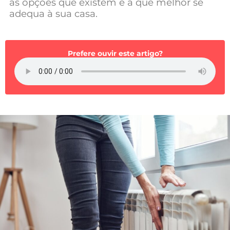
as opções que existem e a que melhor se
Mundial 2026
adequa à sua casa.
Prefere ouvir este artigo?