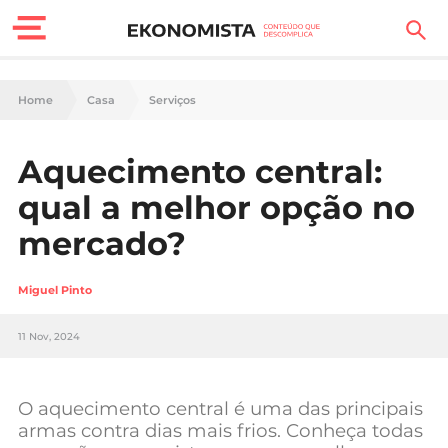
Finanças Pessoais
Home
Casa
Serviços
Motores
Aquecimento central:
Carreira
qual a melhor opção no
Casa
mercado?
Lifestyle
Miguel Pinto
Sociedade
11 Nov, 2024
Tecnologia
O aquecimento central é uma das principais
Negócios
armas contra dias mais frios. Conheça todas