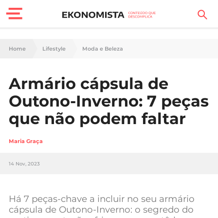
Finanças Pessoais
Home
Lifestyle
Moda e Beleza
Motores
Armário cápsula de
Carreira
Outono-Inverno: 7 peças
Casa
que não podem faltar
Lifestyle
Maria Graça
Sociedade
14 Nov, 2023
Tecnologia
Há 7 peças-chave a incluir no seu armário
Negócios
cápsula de Outono-Inverno: o segredo do