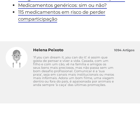
Medicamentos genéricos: sim ou não?
115 medicamentos em risco de perder
comparticipação
Helena Peixoto
1094 Artigos
‘If you can dream it, you can do it’: é assim que
gosta de pensar e viver a vida. Casada, com um
filho e com um cão, vê na família e amigos os
seus bens mais preciosos, mas não passa sem um
bom desafio profissional. Comunicar é a ‘sua
praia’, seja em canais mais institucionais ou meios
mais informais. Adora um bom filme, uma viagem
dentro ou fora do país, é apaixonada por animais e
anda sempre ‘à caça’ das últimas promoções.