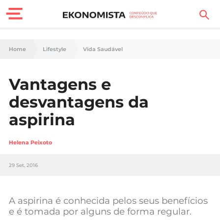
Finanças Pessoais
Home
Lifestyle
Vida Saudável
Motores
Vantagens e
Carreira
desvantagens da
Casa
aspirina
Lifestyle
Helena Peixoto
Sociedade
29 Set, 2016
Tecnologia
A aspirina é conhecida pelos seus benefícios
Negócios
e é tomada por alguns de forma regular.